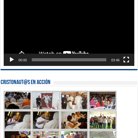
vídeo
00:00
03:46
Cristonaut@s en Acción