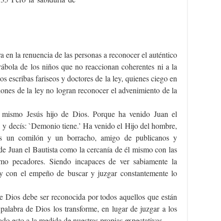
a en la renuencia de las personas a reconocer el auténtico
rábola de los niños que no reaccionan coherentes ni a la
los escribas fariseos y doctores de la ley, quienes ciego en
ciones de la ley no logran reconocer el advenimiento de la
l mismo Jesús hijo de Dios. Porque ha venido Juan el
, y decís: `Demonio tiene.’ Ha venido el Hijo del hombre,
is un comilón y un borracho, amigo de publicanos y
 de Juan el Bautista como la cercanía de él mismo con las
mo pecadores. Siendo incapaces de ver sabiamente la
y con el empeño de buscar y juzgar constantemente lo
de Dios debe ser reconocida por todos aquellos que están
 palabra de Dios los transforme, en lugar de juzgar a los
do esto a la medida de nuestras propias expectativas.