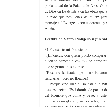
profundidad de la Palabra de Dios. Conc
de Dios en los demás y en las obras que 
Te pido que nos llenes de tu luz par
mensaje del Evangelio con coherencia y s
Amén.
Lectura del Santo Evangelio según Sa
31 Y Jesús terminó, diciendo:
“¿Entonces, con quién puedo comparar
quién se parecen ellos? 32 Son como niñ
que se gritan unos a otros:
“Tocamos la flauta, ¡pero no bailaro
funerarias, ¡pero no lloraron!
33 Porque vino Juan el Bautista que ayu
ustedes decían: ‘Está dominado por un d
del Hombre que come y bebe, y usted
hombre es un glotón y un borracho; es a
de impuestos y de personas pecadoras’. 