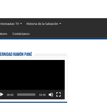
ristonautas TV
Historia de la Salvación
tions
Contáctanos
ternidad Ramón Pané
roductor
eo
00:00
03:46