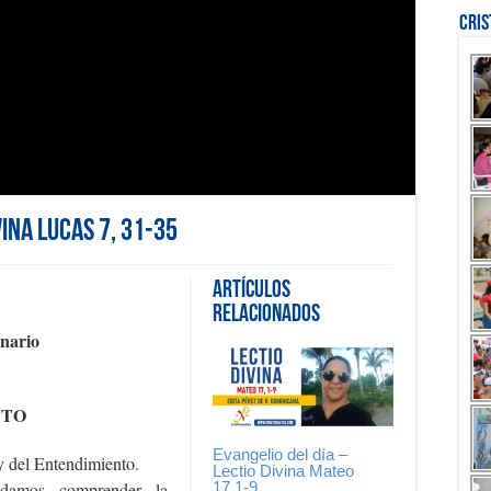
Cri
vina Lucas 7, 31-35
Artículos
Relacionados
nario
NTO
Evangelio del día –
y del Entendimiento.
Lectio Divina Mateo
17,1-9
odamos comprender la