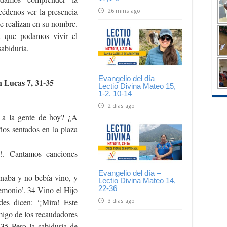
édenos ver la presencia
26 mins ago
se realizan en su nombre.
a que podamos vivir el
abiduría.
Evangelio del día –
n Lucas 7, 31-35
Lectio Divina Mateo 15,
1-2. 10-14
2 días ago
 a la gente de hoy? ¿A
os sentados en la plaza
n!. Cantamos canciones
Evangelio del día –
naba y no bebía vino, y
Lectio Divina Mateo 14,
22-36
emonio’. 34 Vino el Hijo
es dicen: ‘¡Mira! Este
3 días ago
migo de los recaudadores
35 Pero la sabiduría de