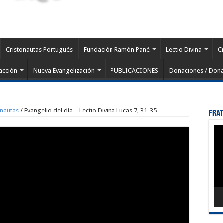
Cristonautas Portugués
Fundación Ramón Pané
Lectio Divina
C
acción
Nueva Evangelización
PUBLICACIONES
Donaciones / Dona
onautas
/
Evangelio del día – Lectio Divina Lucas 7, 31-35
Fra
Rep
de
víd