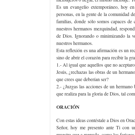
Es un evangelio extemporáneo, hoy en 
personas, en la gente de la comunidad de 
familias, donde sólo somos capaces de c
nuestros hermanos mezquindad, respond
de Dios. Ignorando o minimizando la ve
nuestros hermanos.
Esta reflexión es una afirmación es un rec
sino de abrir el corazón para recibir la gr
1.- Al igual que aquellos que no aceptaron
Jesús, ¿rechazas las obras de un hermano
que crees que deberían ser?
2.- ¿Juzgas las acciones de un hermano 
que realiza para la gloria de Dios, tal co
ORACIÓN
Con estas ideas contéstale a Dios en Orac
Señor, hoy me presento ante Ti con u
muestra que a menudo, como los fariseos,