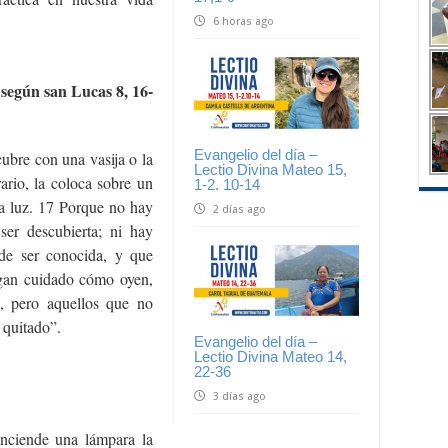
6 horas ago
 según san Lucas 8, 16-
Evangelio del día –
ubre con una vasija o la
Lectio Divina Mateo 15,
ario, la coloca sobre un
1-2. 10-14
la luz. 17 Porque no hay
2 días ago
er descubierta; ni hay
de ser conocida, y que
ngan cuidado cómo oyen,
, pero aquellos que no
á quitado”.
Evangelio del día –
Lectio Divina Mateo 14,
22-36
3 días ago
nciende una lámpara la