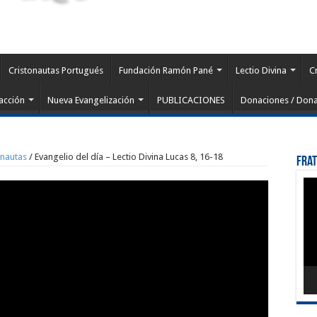
Cristonautas Portugués
Fundación Ramón Pané
Lectio Divina
C
acción
Nueva Evangelización
PUBLICACIONES
Donaciones / Dona
onautas
/
Evangelio del día – Lectio Divina Lucas 8, 16-18
Fra
Rep
de
víd