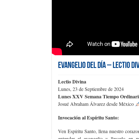
Evangelio del día – Lectio Di
Lectio Divina
Lunes, 23 de Septiembre de 2024
Lunes XXV Semana Tiempo Ordinari
Josué Abraham Álvarez desde México
Invocación al Espíritu Santo:
Ven Espíritu Santo, llena nuestro coraz
entender el evangelio y llevarlo en p