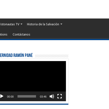
ristonautas TV
Historia de la Salvación
tions
Contáctanos
ternidad Ramón Pané
roductor
eo
00:00
03:46