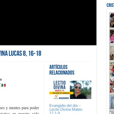
Cri
vina Lucas 8, 16-18
Artículos
Relacionados
o
Evangelio del día –
ones y mentes para poder
Lectio Divina Mateo
17,1-9
ráctica en nuestra vida