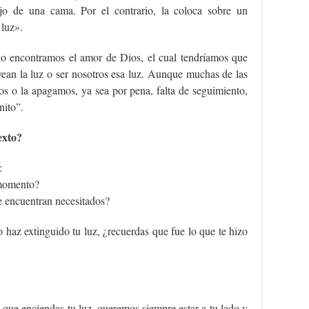
jo de una cama. Por el contrario, la coloca sobre un
 luz».
ndo encontramos el amor de Dios, el cual tendríamos que
 vean la luz o ser nosotros esa luz. Aunque muchas de las
os o la apagamos, ya sea por pena, falta de seguimiento,
nito”.
exto?
:
 momento?
e encuentran necesitados?
 haz extinguido tu luz, ¿recuerdas que fue lo que te hizo
a que enciendas tu luz, queremos siempre estar a tu lado y