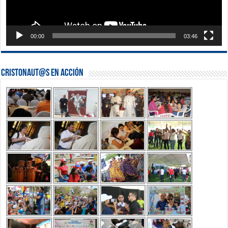
00:00
03:46
Cristonaut@s en Acción