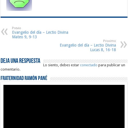
Previo
Evangelio del día – Lectio Divina
Mateo 9, 9-13
Proximo
Evangelio del día – Lectio Divina
Lucas 8, 16-18
Deja una respuesta
Lo siento, debes estar
conectado
para publicar un
comentario.
Fraternidad Ramón Pané
Reproductor
de
vídeo