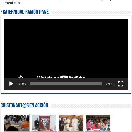
comentario.
Fraternidad Ramón Pané
Reproductor
de
vídeo
00:00
03:46
Cristonaut@s en Acción