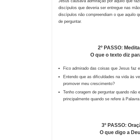
Jesus causava admiração por aquilo que fazi
discípulos que deveria ser entregue nas m
discípulos não compreendiam o que aquilo q
de perguntar.
2º PASSO: Medit
O que o texto diz pa
Fico admirado das coisas que Jesus faz 
Entendo que as dificuldades na vida às v
promover meu crescimento?
Tenho coragem de perguntar quando não e
principalmente quando se refere à Palavr
3º PASSO: Oraç
O que digo a De