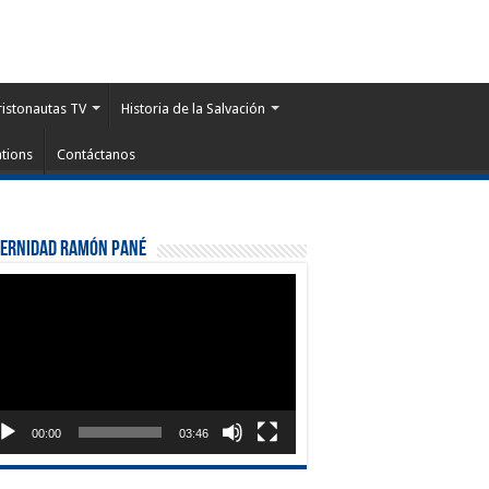
ristonautas TV
Historia de la Salvación
tions
Contáctanos
ternidad Ramón Pané
roductor
eo
00:00
03:46