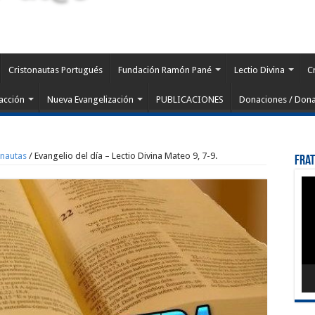
Cristonautas Portugués
Fundación Ramón Pané
Lectio Divina
C
acción
Nueva Evangelización
PUBLICACIONES
Donaciones / Dona
onautas
/
Evangelio del día – Lectio Divina Mateo 9, 7-9.
Fra
Rep
de
víd