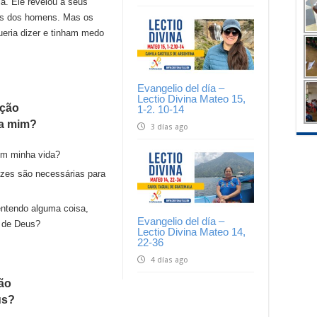
a. Ele revelou a seus
ãos dos homens. Mas os
ueria dizer e tinham medo
Evangelio del día –
Lectio Divina Mateo 15,
ação
1-2. 10-14
ra mim?
3 días ago
em minha vida?
ezes são necessárias para
ntendo alguma coisa,
Evangelio del día –
a de Deus?
Lectio Divina Mateo 14,
22-36
4 días ago
ão
us?