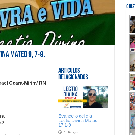
Cri
vina Mateo 9, 7-9.
Artículos
Relacionados
rael Cear
á
-Mirim/ RN
Evangelio del día –
ra
Lectio Divina Mateo
o?
17,1-9
1 día ago