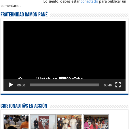
Lo siento, debes estar
conectado
para publicar un
comentario.
Fraternidad Ramón Pané
Reproductor
de
vídeo
00:00
03:46
Cristonaut@s en Acción