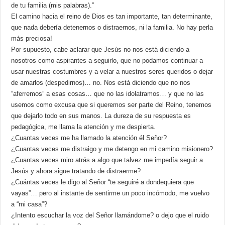
de tu familia (mis palabras).”
El camino hacia el reino de Dios es tan importante, tan determinante,
que nada debería detenernos o distraernos, ni la familia. No hay perla
más preciosa!
Por supuesto, cabe aclarar que Jesús no nos está diciendo a
nosotros como aspirantes a seguirlo, que no podamos continuar a
usar nuestras costumbres y a velar a nuestros seres queridos o dejar
de amarlos (despedirnos)… no. Nos está diciendo que no nos
“aferremos” a esas cosas… que no las idolatramos… y que no las
usemos como excusa que si queremos ser parte del Reino, tenemos
que dejarlo todo en sus manos. La dureza de su respuesta es
pedagógica, me llama la atención y me despierta.
¿Cuantas veces me ha llamado la atención él Señor?
¿Cuantas veces me distraigo y me detengo en mi camino misionero?
¿Cuantas veces miro atrás a algo que talvez me impedía seguir a
Jesús y ahora sigue tratando de distraerme?
¿Cuántas veces le digo al Señor “te seguiré a dondequiera que
vayas”… pero al instante de sentirme un poco incómodo, me vuelvo
a “mi casa”?
¿Intento escuchar la voz del Señor llamándome? o dejo que el ruido