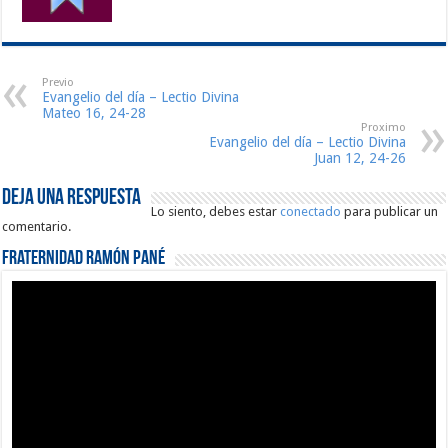
Previo
Evangelio del día – Lectio Divina
Mateo 16, 24-28
Proximo
Evangelio del día – Lectio Divina
Juan 12, 24-26
Deja una respuesta
Lo siento, debes estar
conectado
para publicar un
comentario.
Fraternidad Ramón Pané
Reproductor
de
vídeo