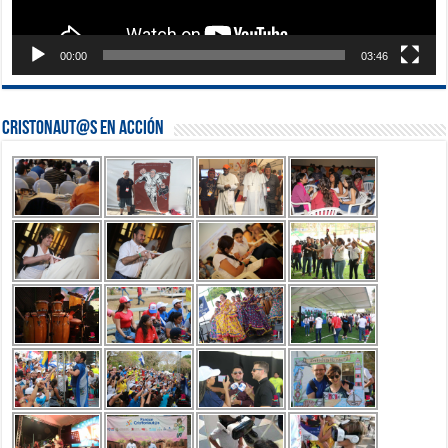
00:00
03:46
Cristonaut@s en Acción