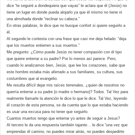
dice “te seguiré a dondequiera que vayas” le aclara que él (Jesús) no
tiene un lugar en donde pueda alojarlo ya que él mismo no tiene ni
una almohada donde “reclinar su cabeza.”
En otras palabras, le dice que no busque confort si quiere seguirlo a
él.
Al segundo le contesta con una frase que casi me deja helado: “deja
que los muertos entierren a sus muertos.”
Me pregunto: ¿Cómo puede Jesús no tener compasión con él tipo
que quiere enterrar a su padre? Por lo menos así parece. Pero,
cuando lo analizamos bien, Jesús, que lee los corazones, sabe que
este hombre estaba más aferrado a sus familiares, su cultura, sus
costumbres que al evangelio.
Me resulta difícil dejar mis raíces terrenales, ¿quien de nosotros no
querría enterrar a su padre (o madre o hermano)? Todos. Tal Vez para
realmente llamarle la atención le dice lo que le dice. Tal Vez, leyendo
él corazón de esta persona, se da cuenta que lo que estaba haciendo
es usar una excusa para no tener que seguirlo.
Cuantos muertos tengo que enterrar yo antes de seguir a Jesus?
Al tercero le da una respuesta también tajante… le dice “una vez que
emprendas él camino, no puedes mirar atrás, no puedes despedirte