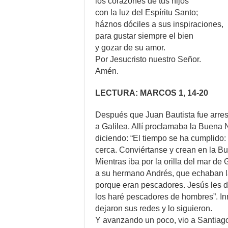
los corazones de tus hijos
con la luz del Espíritu Santo;
háznos dóciles a sus inspiraciones,
para gustar siempre el bien
y gozar de su amor.
Por Jesucristo nuestro Señor.
Amén.
LECTURA: MARCOS 1, 14-20
Después que Juan Bautista fue arrest
a Galilea. Allí proclamaba la Buena 
diciendo: “El tiempo se ha cumplido:
cerca. Conviértanse y crean en la Bu
Mientras iba por la orilla del mar de 
a su hermano Andrés, que echaban l
porque eran pescadores. Jesús les d
los haré pescadores de hombres”. In
dejaron sus redes y lo siguieron.
Y avanzando un poco, vio a Santiago