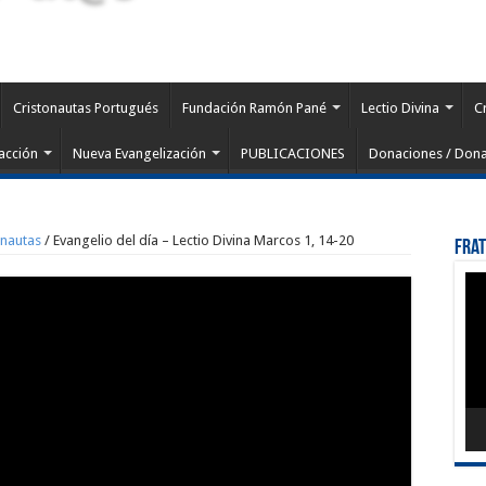
Cristonautas Portugués
Fundación Ramón Pané
Lectio Divina
C
acción
Nueva Evangelización
PUBLICACIONES
Donaciones / Dona
onautas
/
Evangelio del día – Lectio Divina Marcos 1, 14-20
Fra
Rep
de
víd