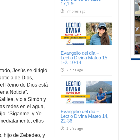
17,1-9
7 horas ago
Evangelio del día –
Lectio Divina Mateo 15,
1-2. 10-14
ado, Jesús se dirigió
2 días ago
Noticia de Dios,
 el Reino de Dios está
ena Noticia”.
Galilea, vio a Simón y
as redes en el agua,
Evangelio del día –
ijo: “Síganme, y Yo
Lectio Divina Mateo 14,
mediatamente, ellos
22-36
3 días ago
, hijo de Zebedeo, y