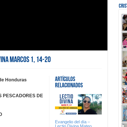
Cri
vina Marcos 1, 14-20
Artículos
 de Honduras
Relacionados
S PESCADORES DE
O
Evangelio del día –
Lectio Divina Mateo