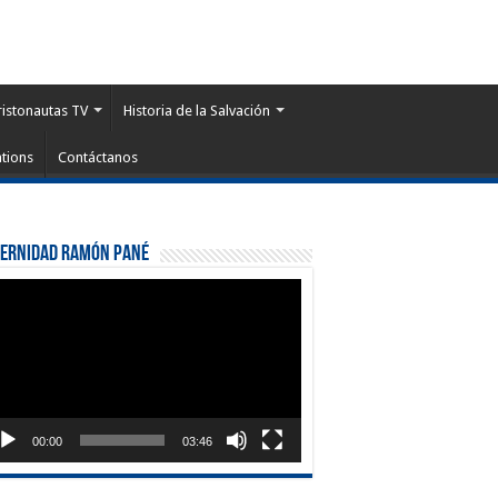
ristonautas TV
Historia de la Salvación
tions
Contáctanos
ternidad Ramón Pané
roductor
eo
00:00
03:46