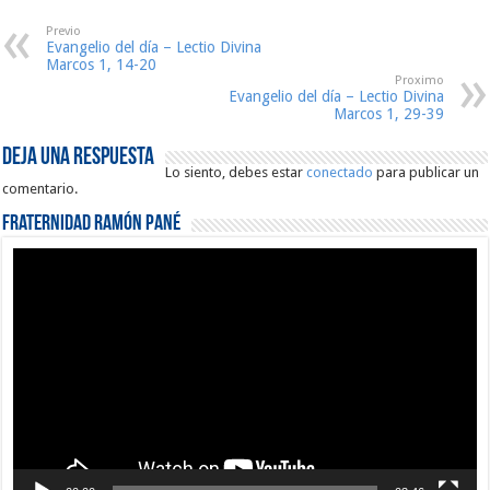
Previo
Evangelio del día – Lectio Divina
Marcos 1, 14-20
Proximo
Evangelio del día – Lectio Divina
Marcos 1, 29-39
Deja una respuesta
Lo siento, debes estar
conectado
para publicar un
comentario.
Fraternidad Ramón Pané
Reproductor
de
vídeo