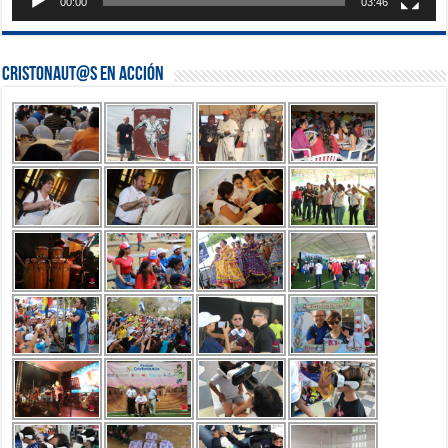
00:00
03:46
Cristonaut@s en Acción