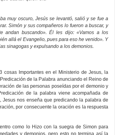
a muy oscuro, Jesús se levantó, salió y se fue a
orar. Simón y sus compañeros lo fueron a buscar, y
s te andan buscando». Él les dijo: «Vamos a los
ién allá el Evangelio, pues para eso he venido». Y
 las sinagogas y expulsando a los demonios.
 cosas Importantes en el Ministerio de Jesus, la
a Predicación de la Palabra anunciando el Reino de
beración de las personas poseídas por el demonio y
a Predicación de la palabra viene acompañada de
n, Jesus nos enseña que predicando la palabra de
ración, por consecuente la oración es la respuesta
entro como lo Hizo con la suegra de Simon para
medades y demonios, pero esto no termina así la