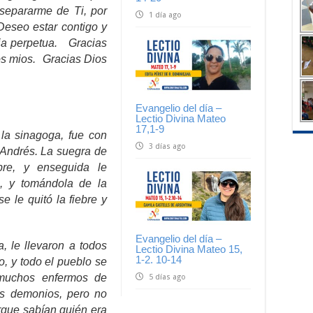
separarme de Ti, por
1 día ago
Deseo estar contigo y
ria perpetua. Gracias
los mios. Gracias Dios
Evangelio del día –
Lectio Divina Mateo
17,1-9
 la sinagoga, fue con
3 días ago
Andrés. La suegra de
re, y enseguida le
ó, y tomándola de la
 le quitó la fiebre y
Evangelio del día –
a, le llevaron a todos
Lectio Divina Mateo 15,
1-2. 10-14
, y todo el pueblo se
 muchos enfermos de
5 días ago
s demonios, pero no
rque sabían quién era