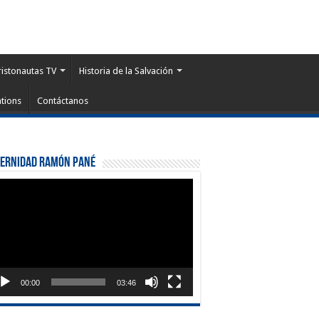
ristonautas TV
Historia de la Salvación
tions
Contáctanos
ternidad Ramón Pané
roductor
eo
00:00
03:46