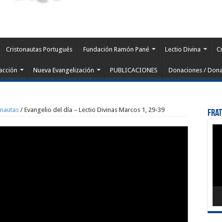
Cristonautas Portugués
Fundación Ramón Pané
Lectio Divina
C
acción
Nueva Evangelización
PUBLICACIONES
Donaciones / Dona
onautas
/
Evangelio del día – Lectio Divinas Marcos 1, 29-39
Fra
Rep
de
víd