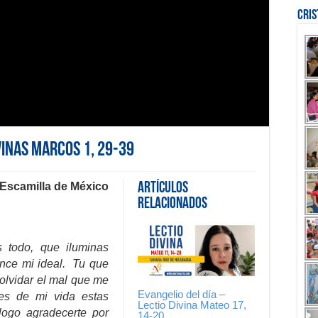
Cri
ivinas Marcos 1, 29-39
 Escamilla de México
Artículos
Relacionados
s todo, que iluminas
nce mi ideal. Tu que
olvidar el mal que me
Evangelio del día –
es de mi vida estas
Lectio Divina Mateo 17,
logo agradecerte por
14-20