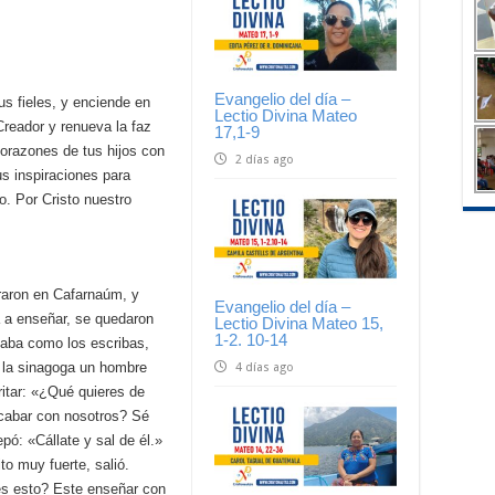
Evangelio del día –
us fieles, y enciende en
Lectio Divina Mateo
Creador y renueva la faz
17,1-9
corazones de tus hijos con
2 días ago
us inspiraciones para
o. Por Cristo nuestro
raron en Cafarnaúm, y
Evangelio del día –
a a enseñar, se quedaron
Lectio Divina Mateo 15,
1-2. 10-14
aba como los escribas,
 la sinagoga un hombre
4 días ago
ritar: «¿Qué quieres de
cabar con nosotros? Sé
pó: «Cállate y sal de él.»
rito muy fuerte, salió.
es esto? Este enseñar con