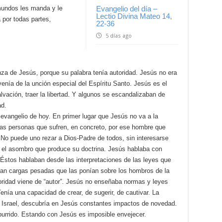
nmundos les manda y le
Evangelio del día –
Lectio Divina Mateo 14,
por todas partes,
22-36
5 días ago
za de Jesús, porque su palabra tenía autoridad. Jesús no era
enía de la unción especial del Espíritu Santo. Jesús es el
alvación, traer la libertad. Y algunos se escandalizaban de
ad.
evangelio de hoy. En primer lugar que Jesús no va a la
 las personas que sufren, en concreto, por ese hombre que
. No puede uno rezar a Dios-Padre de todos, sin interesarse
 el asombro que produce su doctrina. Jesús hablaba con
 Éstos hablaban desde las interpretaciones de las leyes que
eran cargas pesadas que las ponían sobre los hombros de la
toridad viene de “autor”. Jesús no enseñaba normas y leyes
enía una capacidad de crear, de sugerir, de cautivar. La
 Israel, descubría en Jesús constantes impactos de novedad.
burrido. Estando con Jesús es imposible envejecer.