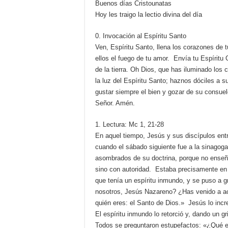
Buenos días Cristounatas
Hoy les traigo la lectio divina del día
0. Invocación al Espíritu Santo
Ven, Espíritu Santo, llena los corazones de t
ellos el fuego de tu amor. Envía tu Espíritu 
de la tierra. Oh Dios, que has iluminado los 
la luz del Espíritu Santo; haznos dóciles a s
gustar siempre el bien y gozar de su consuel
Señor. Amén.
1. Lectura: Mc 1, 21-28
En aquel tiempo, Jesús y sus discípulos ent
cuando el sábado siguiente fue a la sinagog
asombrados de su doctrina, porque no enseñ
sino con autoridad. Estaba precisamente en
que tenía un espíritu inmundo, y se puso a g
nosotros, Jesús Nazareno? ¿Has venido a a
quién eres: el Santo de Dios.» Jesús lo incre
El espíritu inmundo lo retorció y, dando un g
Todos se preguntaron estupefactos: «¿Qué 