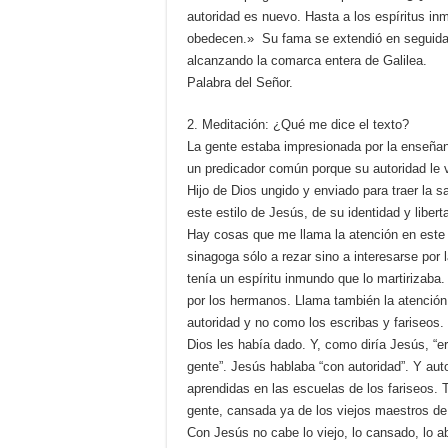
autoridad es nuevo. Hasta a los espíritus i
obedecen.» Su fama se extendió en seguida 
alcanzando la comarca entera de Galilea.
Palabra del Señor.
2. Meditación: ¿Qué me dice el texto?
La gente estaba impresionada por la enseñan
un predicador común porque su autoridad le v
Hijo de Dios ungido y enviado para traer la s
este estilo de Jesús, de su identidad y libert
Hay cosas que me llama la atención en este 
sinagoga sólo a rezar sino a interesarse por
tenía un espíritu inmundo que lo martirizaba
por los hermanos. Llama también la atención
autoridad y no como los escribas y fariseos.
Dios les había dado. Y, como diría Jesús, “
gente”. Jesús hablaba “con autoridad”. Y au
aprendidas en las escuelas de los fariseos. T
gente, cansada ya de los viejos maestros de
Con Jesús no cabe lo viejo, lo cansado, lo a