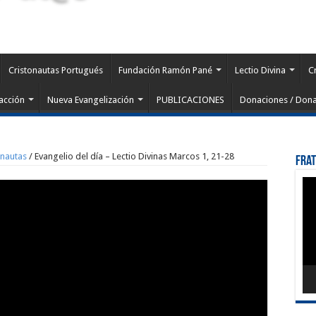
Cristonautas Portugués
Fundación Ramón Pané
Lectio Divina
C
acción
Nueva Evangelización
PUBLICACIONES
Donaciones / Dona
onautas
/
Evangelio del día – Lectio Divinas Marcos 1, 21-28
Fra
Rep
de
víd