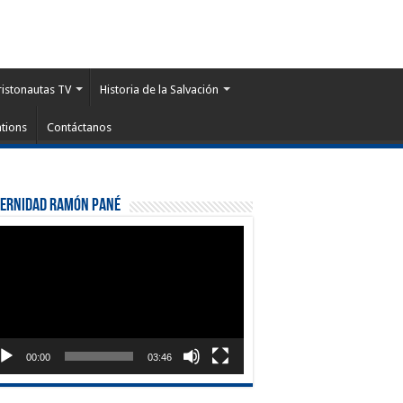
ristonautas TV
Historia de la Salvación
tions
Contáctanos
ternidad Ramón Pané
roductor
eo
00:00
03:46