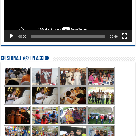
00:00
03:46
Cristonaut@s en Acción