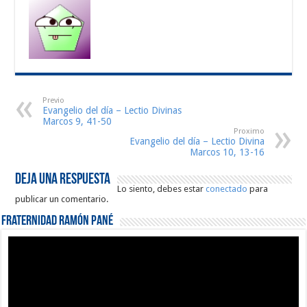
Previo
Evangelio del día – Lectio Divinas
Marcos 9, 41-50
Proximo
Evangelio del día – Lectio Divina
Marcos 10, 13-16
Deja una respuesta
Lo siento, debes estar
conectado
para
publicar un comentario.
Fraternidad Ramón Pané
Reproductor
de
vídeo