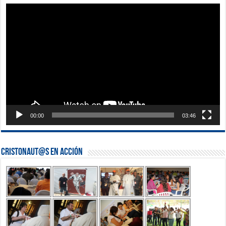
Reproductor
de
vídeo
00:00
03:46
Cristonaut@s en Acción