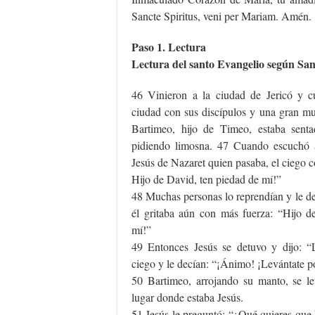
Sancte Spiritus, veni per Mariam. Amén.
Paso 1. Lectura
Lectura del santo Evangelio según Sa
46 Vinieron a la ciudad de Jericó y c
ciudad con sus discípulos y una gran mu
Bartimeo, hijo de Timeo, estaba senta
pidiendo limosna. 47 Cuando escuchó a
Jesús de Nazaret quien pasaba, el ciego c
Hijo de David, ten piedad de mí!”
48 Muchas personas lo reprendían y le de
él gritaba aún con más fuerza: “Hijo d
mí!”
49 Entonces Jesús se detuvo y dijo: “
ciego y le decían: “¡Ánimo! ¡Levántate p
50 Bartimeo, arrojando su manto, se le
lugar donde estaba Jesús.
51 Jesús le preguntó: “¿Qué quieres que 