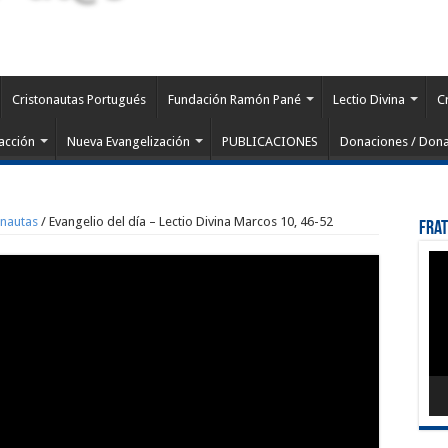
Cristonautas Portugués
Fundación Ramón Pané
Lectio Divina
C
acción
Nueva Evangelización
PUBLICACIONES
Donaciones / Dona
onautas
/
Evangelio del día – Lectio Divina Marcos 10, 46-52
Fra
Rep
de
víd