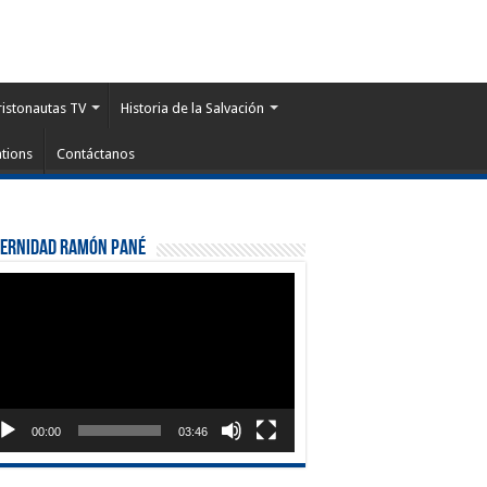
ristonautas TV
Historia de la Salvación
tions
Contáctanos
ternidad Ramón Pané
roductor
eo
00:00
03:46