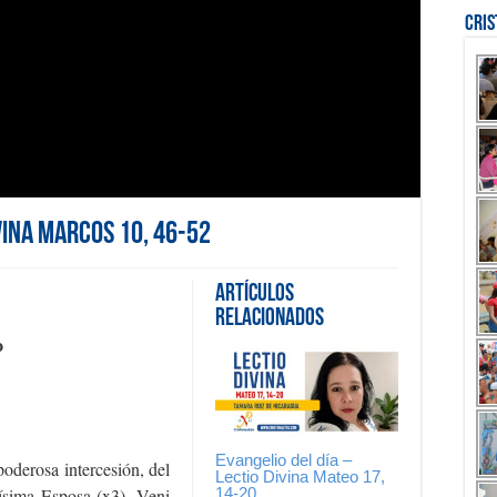
Cri
ivina Marcos 10, 46-52
Artículos
Relacionados
o
Evangelio del día –
poderosa intercesión, del
Lectio Divina Mateo 17,
14-20
sima Esposa (x3). Veni