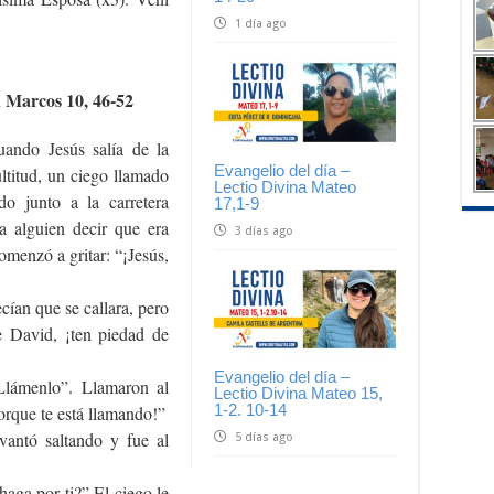
1 día ago
n Marcos 10, 46-52
uando Jesús salía de la
Evangelio del día –
ltitud, un ciego llamado
Lectio Divina Mateo
do junto a la carretera
17,1-9
 alguien decir que era
3 días ago
omenzó a gritar: “¡Jesús,
cían que se callara, pero
e David, ¡ten piedad de
Evangelio del día –
Llámenlo”. Llamaron al
Lectio Divina Mateo 15,
1-2. 10-14
orque te está llamando!”
vantó saltando y fue al
5 días ago
haga por ti?” El ciego le