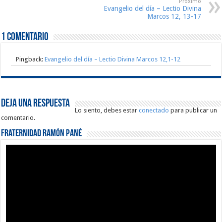
Proximo
Evangelio del día – Lectio Divina
Marcos 12, 13-17
1 comentario
Pingback:
Evangelio del día – Lectio Divina Marcos 12,1-12
Deja una respuesta
Lo siento, debes estar
conectado
para publicar un
comentario.
Fraternidad Ramón Pané
Reproductor
de
vídeo