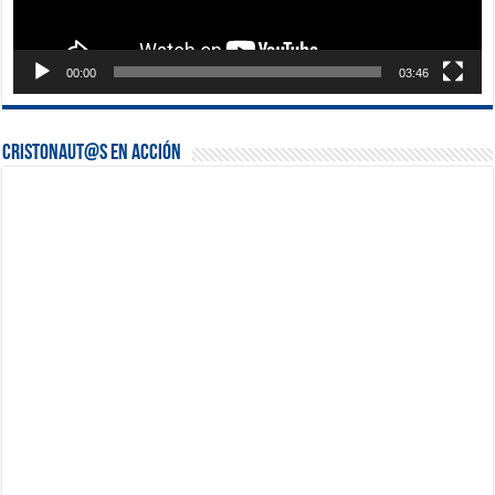
00:00
03:46
Cristonaut@s en Acción