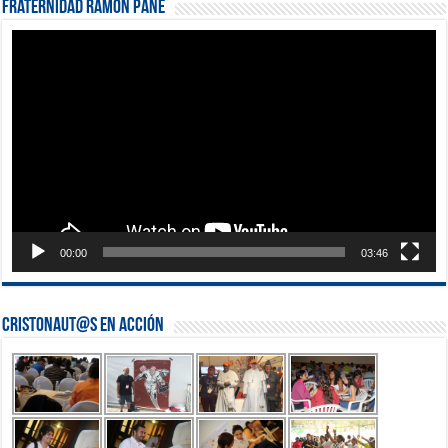
Fraternidad Ramón Pané
Reproductor
de
vídeo
00:00
03:46
Cristonaut@s en Acción