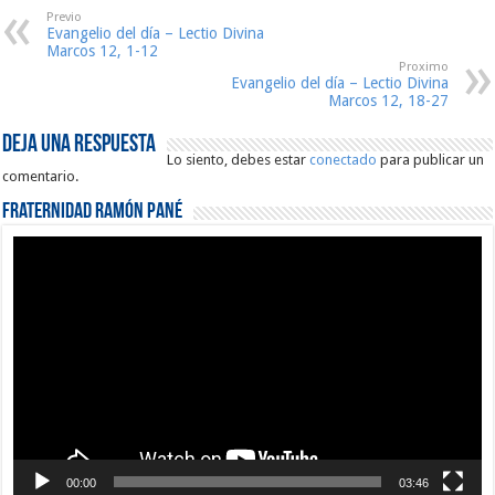
Previo
Evangelio del día – Lectio Divina
Marcos 12, 1-12
Proximo
Evangelio del día – Lectio Divina
Marcos 12, 18-27
Deja una respuesta
Lo siento, debes estar
conectado
para publicar un
comentario.
Fraternidad Ramón Pané
Reproductor
de
vídeo
00:00
03:46