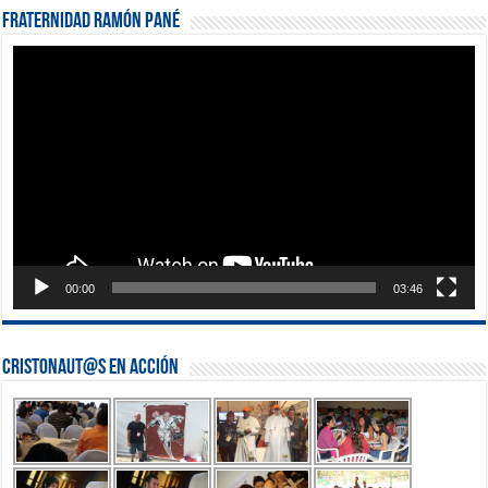
Fraternidad Ramón Pané
Reproductor
de
vídeo
00:00
03:46
Cristonaut@s en Acción