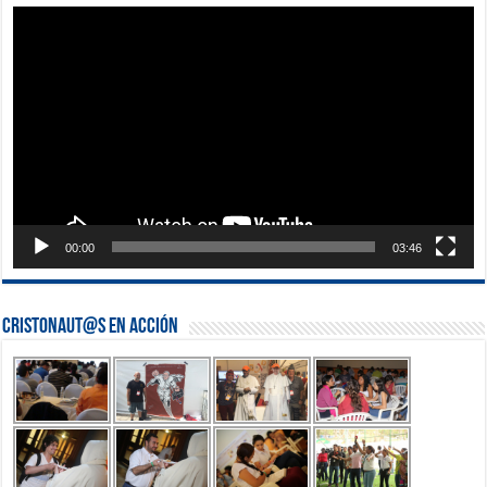
Reproductor
de
vídeo
00:00
03:46
Cristonaut@s en Acción