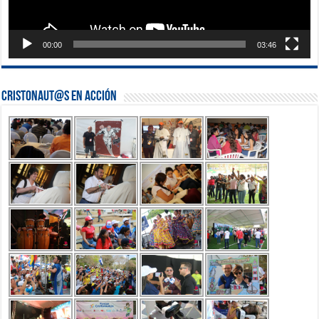
00:00
03:46
Cristonaut@s en Acción