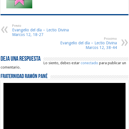
Previo
Evangelio del día – Lectio Divina
Marcos 12, 18-27
Proximo
Evangelio del día – Lectio Divina
Marcos 12, 38-44
Deja una respuesta
Lo siento, debes estar
conectado
para publicar un
comentario.
Fraternidad Ramón Pané
Reproductor
de
vídeo