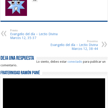
Previo
Evangelio del día – Lectio Divina
Marcos 12, 35-37
Proximo
Evangelio del día – Lectio Divina
Marcos 12, 38-44
Deja una respuesta
Lo siento, debes estar
conectado
para publicar un
comentario.
Fraternidad Ramón Pané
Reproductor
de
vídeo