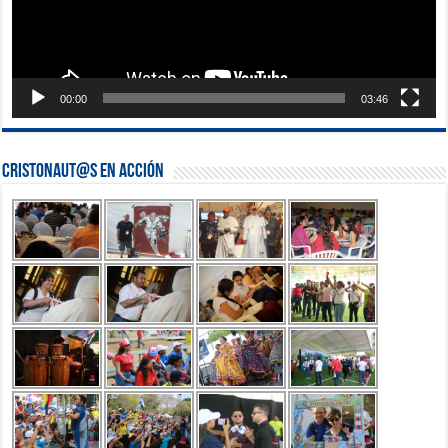
00:00
03:46
Cristonaut@s en Acción