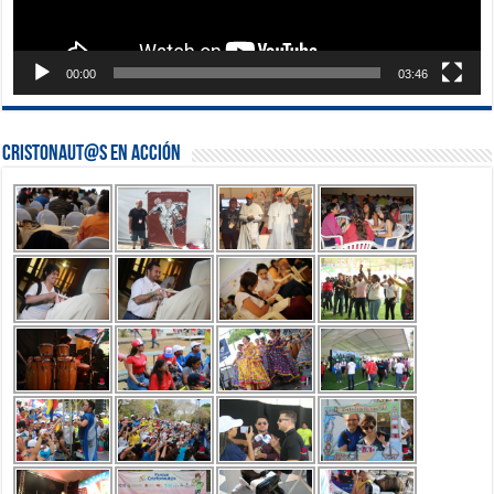
00:00
03:46
Cristonaut@s en Acción