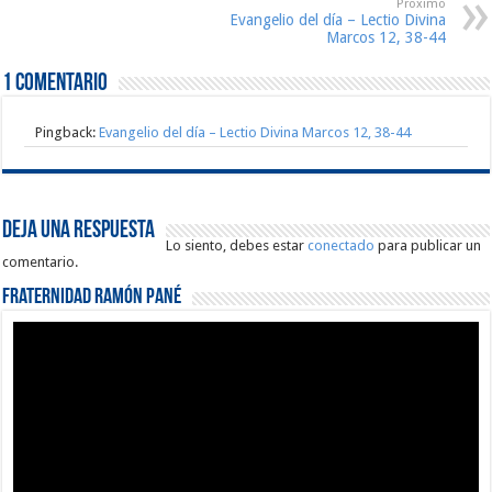
Proximo
Evangelio del día – Lectio Divina
Marcos 12, 38-44
1 comentario
Pingback:
Evangelio del día – Lectio Divina Marcos 12, 38-44
Deja una respuesta
Lo siento, debes estar
conectado
para publicar un
comentario.
Fraternidad Ramón Pané
Reproductor
de
vídeo