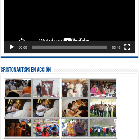
00:00
03:46
Cristonaut@s en Acción