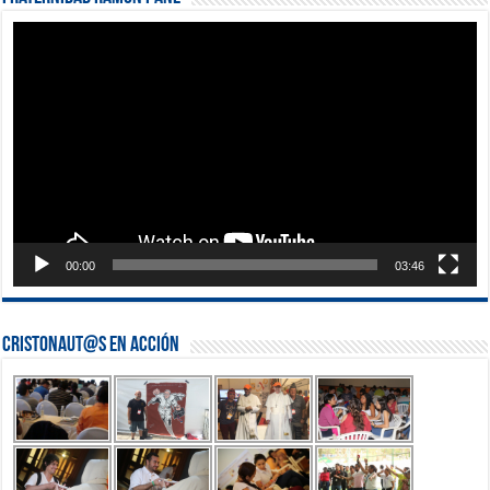
Reproductor
de
vídeo
00:00
03:46
Cristonaut@s en Acción