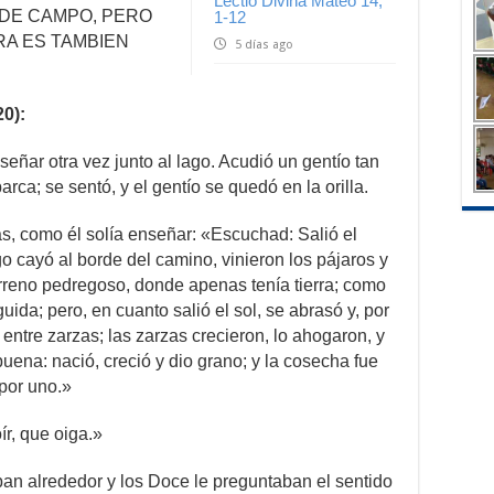
Lectio Divina Mateo 14,
O DE CAMPO, PERO
1-12
RA ES TAMBIEN
5 días ago
0):
eñar otra vez junto al lago. Acudió un gentío tan
ca; se sentó, y el gentío se quedó en la orilla.
, como él solía enseñar: «Escuchad: Salió el
o cayó al borde del camino, vinieron los pájaros y
erreno pedregoso, donde apenas tenía tierra; como
guida; pero, en cuanto salió el sol, se abrasó y, por
 entre zarzas; las zarzas crecieron, lo ahogaron, y
buena: nació, creció y dio grano; y la cosecha fue
 por uno.»
ír, que oiga.»
an alrededor y los Doce le preguntaban el sentido