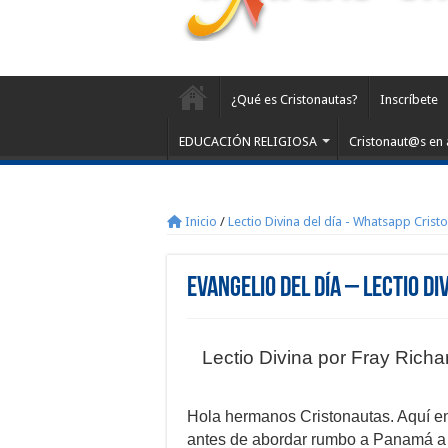
¿Qué es Cristonautas?
Inscríbete
EDUCACIÓN RELIGIOSA
Cristonaut@s en 
Inicio
/
Lectio Divina del día - Whatsapp Crist
Evangelio del día – Lectio Di
Lectio Divina por Fray Rich
Hola hermanos Cristonautas. Aquí en
antes de abordar rumbo a Panamá a 