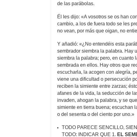
de las parábolas.
Él les dijo: «A vosotros se os han c
cambio, a los de fuera todo se les p
no vean, por más que oigan, no enti
Y añadió: «¿No entendéis esta pará
sembrador siembra la palabra. Hay 
siembra la palabra; pero, en cuanto 
sembrada en ellos. Hay otros que re
escucharla, la acogen con alegría, p
viene una dificultad o persecución p
reciben la simiente entre zarzas; ést
afanes de la vida, la seducción de l
invaden, ahogan la palabra, y se qued
simiente en tierra buena; escuchan l
o del sesenta o del ciento por uno.»
TODO PARECE SENCILLO, SIEN
TODO: INDICAR QUE 1.
EL SE