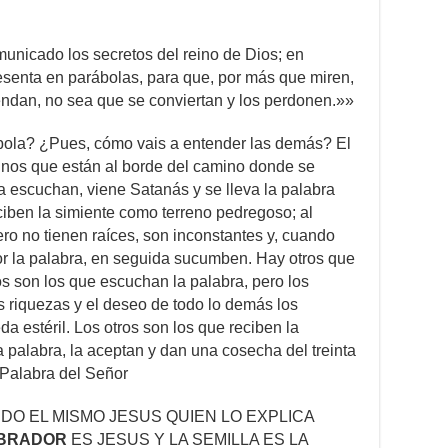
omunicado los secretos del reino de Dios; en
resenta en parábolas, para que, por más que miren,
endan, no sea que se conviertan y los perdonen.»»
bola? ¿Pues, cómo vais a entender las demás? El
unos que están al borde del camino donde se
la escuchan, viene Satanás y se lleva la palabra
ciben la simiente como terreno pedregoso; al
ero no tienen raíces, son inconstantes y, cuando
or la palabra, en seguida sucumben. Hay otros que
os son los que escuchan la palabra, pero los
as riquezas y el deseo de todo lo demás los
a estéril. Los otros son los que reciben la
a palabra, la aceptan y dan una cosecha del treinta
 Palabra del Señor
DO EL MISMO JESUS QUIEN LO EXPLICA
MBRADOR
ES JESUS Y LA SEMILLA ES LA