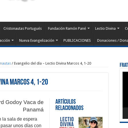
Cristonautas Portugués
Fundación Ramón Pané
Lectio Divina
C
acción
Nueva Evangelización
PUBLICACIONES
Donaciones / Dona
onautas
/
Evangelio del día – Lectio Divina Marcos 4, 1-20
Fra
Rep
de
vina Marcos 4, 1-20
víd
Artículos
ard Godoy Vaca de
Relacionados
Panamá
 la sala de espera
pasar unos días con