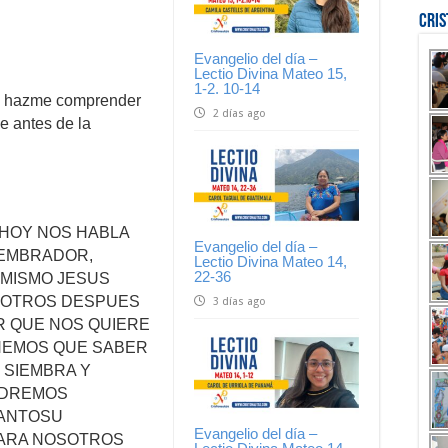
Cri
Evangelio del día –
Lectio Divina Mateo 15,
1-2. 10-14
, y hazme comprender
2 días ago
e antes de la
 HOY NOS HABLA
Evangelio del día –
SEMBRADOR,
Lectio Divina Mateo 14,
22-36
 MISMO JESUS
OSOTROS DESPUES
3 días ago
R QUE NOS QUIERE
ENEMOS QUE SABER
 SIEMBRA Y
ODREMOS
TANTOSU
Evangelio del día –
PARA NOSOTROS