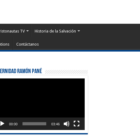
ristonautas TV
Historia de la Salvación
tions
Contáctanos
ternidad Ramón Pané
roductor
eo
00:00
03:46