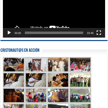
00:00
03:46
Cristonaut@s en Acción