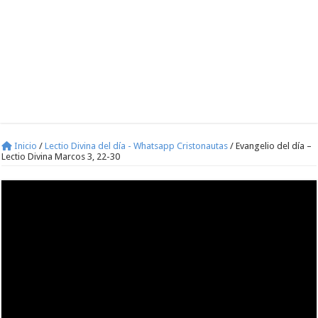
Inicio
/
Lectio Divina del día - Whatsapp Cristonautas
/
Evangelio del día –
Lectio Divina Marcos 3, 22-30