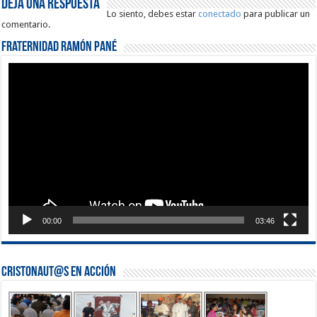
Deja una respuesta
Lo siento, debes estar
conectado
para publicar un
comentario.
Fraternidad Ramón Pané
Reproductor
de
vídeo
00:00
03:46
Cristonaut@s en Acción