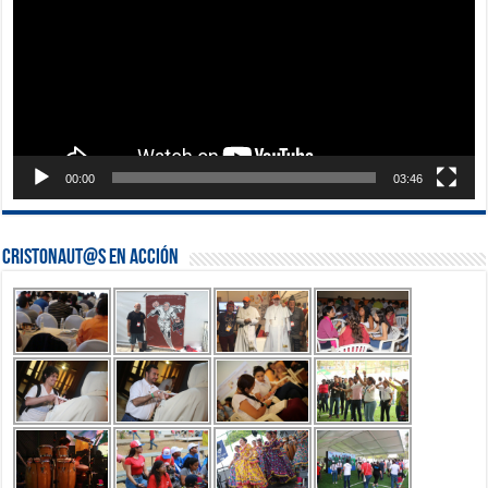
00:00
03:46
Cristonaut@s en Acción