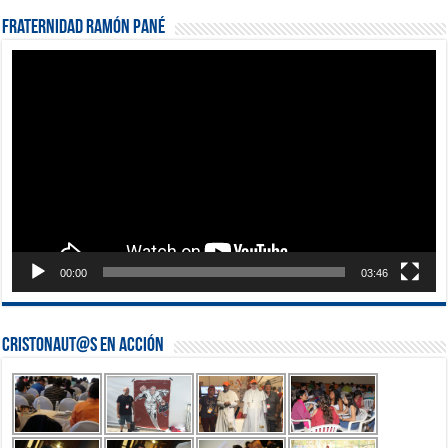
Fraternidad Ramón Pané
Reproductor
de
vídeo
00:00
03:46
Cristonaut@s en Acción