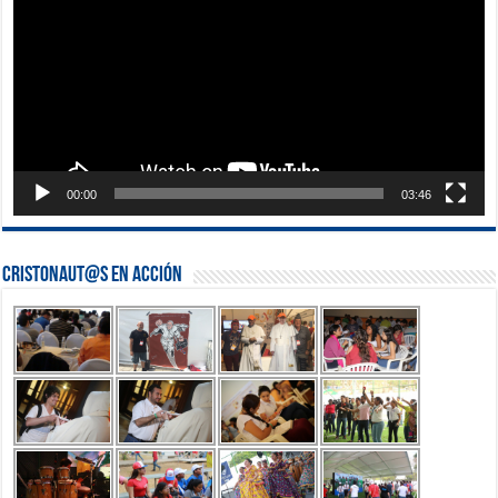
00:00
03:46
Cristonaut@s en Acción