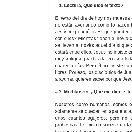
– 1. Lectura, Que dice el texto?
El texto del día de hoy nos muestra
no están ayunando como lo hacen lo
Jesús respondió: «¿Es que pueden ay
con ellos? Mientras tienen al novio 
se lleven al novio; aquel día sí qu
estará entre ellos. Jesús no insiste 
muy antigua, practicada en casi tod
cuarenta días. Pero él no insiste co
libres. Por eso, los discípulos de Ju
a ayunar, quieren saber por qué Jesú
– 2. Meditación. ¿Qué me dice el t
Nosotros como humanos, somos es
solamente se quedan en apariencia. 
unos cuantos agujeros, pero no 
problemas. Lo mismo sucede en la 
frecuencia también en nuestra r