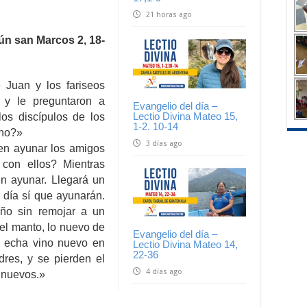
21 horas ago
ún san Marcos 2, 18-
 Juan y los fariseos
 y le preguntaron a
Evangelio del día –
Lectio Divina Mateo 15,
os discípulos de los
1-2. 10-14
 no?»
3 días ago
en ayunar los amigos
 con ellos? Mientras
en ayunar. Llegará un
l día sí que ayunarán.
ño sin remojar a un
del manto, lo nuevo de
Evangelio del día –
ie echa vino nuevo en
Lectio Divina Mateo 14,
22-36
dres, y se pierden el
4 días ago
s nuevos.»