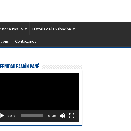
ristonautas TV
Historia de la Salvación
tions
Contáctanos
ternidad Ramón Pané
roductor
eo
00:00
03:46