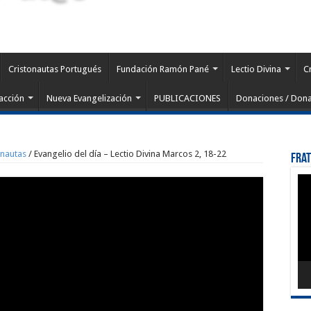
Cristonautas Portugués
Fundación Ramón Pané
Lectio Divina
C
acción
Nueva Evangelización
PUBLICACIONES
Donaciones / Dona
onautas
/
Evangelio del día – Lectio Divina Marcos 2, 18-22
Fra
Rep
de
víd