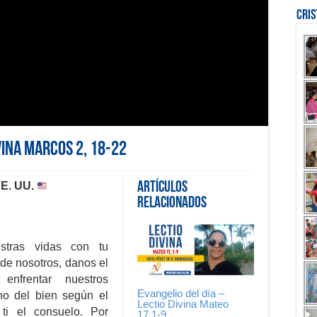
Cri
vina Marcos 2, 18-22
EE. UU.
Artículos
Relacionados
estras vidas con tu
 de nosotros, danos el
enfrentar nuestros
Evangelio del día –
no del bien según el
Lectio Divina Mateo
ti el consuelo. Por
17,1-9