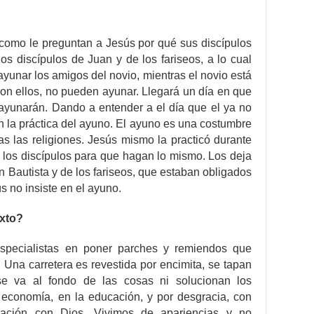
 como le preguntan a Jesús por qué sus discípulos
s discípulos de Juan y de los fariseos, a lo cual
unar los amigos del novio, mientras el novio está
con ellos, no pueden ayunar. Llegará un día en que
e ayunarán. Dando a entender a el día que el ya no
en la práctica del ayuno. El ayuno es una costumbre
as las religiones. Jesús mismo la practicó durante
n los discípulos para que hagan lo mismo. Los deja
an Bautista y de los fariseos, que estaban obligados
s no insiste en el ayuno.
exto?
pecialistas en poner parches y remiendos que
Una carretera es revestida por encimita, se tapan
se va al fondo de las cosas ni solucionan los
economía, en la educación, y por desgracia, con
elación con Dios. Vivimos de apariencias y no