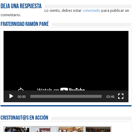
Deja una respuesta
Lo siento, debes estar
conectado
para publicar un
comentario.
Fraternidad Ramón Pané
Reproductor
de
vídeo
00:00
03:46
Cristonaut@s en Acción