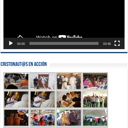
00:00
03:46
Cristonaut@s en Acción