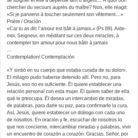
se soigner et elle a dépensé tant d’argent… À quoi bon
chercher du secours auprès du maître? Non, elle réagit:
«Si je parviens à toucher seulement son vêtement…»
Prière / Oración
«Car tu as dit: l’amour est bâti à jamais.» (Ps 89). Aide-
moi, Seigneur, en méditant sur ces deux miracles, à
contempler ton amour pour nous bâtir à jamais
…
Contemplation/ Contemplación
«Y sintió en su cuerpo que estaba curada de su dolor».
El milagro pudo haberse detenido allí. Pero no, para
Jesús, eso no es suficiente. Él quiere establecer una
relación personal con esta mujer. Él quiere saber de ella
qué le preocupa. Él desea un intercambio de miradas,
de palabras, para darle su paz, para confirmarle la cura.
Así, Jesús, quiere establecer un diálogo con cada uno
de nosotros. En oración y fe, escuchar de nosotros lo
que nos concierne, intercambiar miradas y palabras, vivir
un encuentro de corazón a corazón. Gracias, Señor, por