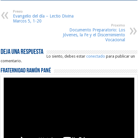
Previo
Evangelio del día – Lectio Divina
Marcos 5, 1-20
Proximo
Documento Preparatorio: Los
Jóvenes, la Fe y el Discernimiento
Vocacional
Deja una respuesta
Lo siento, debes estar
conectado
para publicar un
comentario.
Fraternidad Ramón Pané
Reproductor
de
vídeo