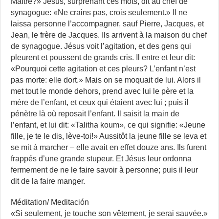
Maître?» Jésus, surprenant ces mots, dit au chef de
synagogue: «Ne crains pas, crois seulement.» Il ne
laissa personne l’accompagner, sauf Pierre, Jacques, et
Jean, le frère de Jacques. Ils arrivent à la maison du chef
de synagogue. Jésus voit l’agitation, et des gens qui
pleurent et poussent de grands cris. Il entre et leur dit:
«Pourquoi cette agitation et ces pleurs? L’enfant n’est
pas morte: elle dort.» Mais on se moquait de lui. Alors il
met tout le monde dehors, prend avec lui le père et la
mère de l’enfant, et ceux qui étaient avec lui ; puis il
pénètre là où reposait l’enfant. Il saisit la main de
l’enfant, et lui dit: «Talitha koum», ce qui signifie: «Jeune
fille, je te le dis, lève-toi!» Aussitôt la jeune fille se leva et
se mit à marcher – elle avait en effet douze ans. Ils furent
frappés d’une grande stupeur. Et Jésus leur ordonna
fermement de ne le faire savoir à personne; puis il leur
dit de la faire manger.
Méditation/ Meditación
«Si seulement, je touche son vêtement, je serai sauvée.»