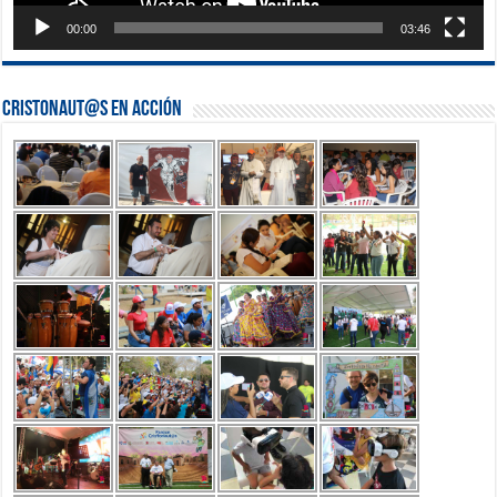
00:00
03:46
Cristonaut@s en Acción