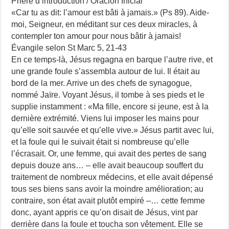
Prière d’introduction / Oracion Inicial
«Car tu as dit: l’amour est bâti à jamais.» (Ps 89). Aide-
moi, Seigneur, en méditant sur ces deux miracles, à
contempler ton amour pour nous bâtir à jamais!
Évangile selon St Marc 5, 21-43
En ce temps-là, Jésus regagna en barque l’autre rive, et
une grande foule s’assembla autour de lui. Il était au
bord de la mer. Arrive un des chefs de synagogue,
nommé Jaïre. Voyant Jésus, il tombe à ses pieds et le
supplie instamment : «Ma fille, encore si jeune, est à la
dernière extrémité. Viens lui imposer les mains pour
qu’elle soit sauvée et qu’elle vive.» Jésus partit avec lui,
et la foule qui le suivait était si nombreuse qu’elle
l’écrasait. Or, une femme, qui avait des pertes de sang
depuis douze ans… – elle avait beaucoup souffert du
traitement de nombreux médecins, et elle avait dépensé
tous ses biens sans avoir la moindre amélioration; au
contraire, son état avait plutôt empiré –… cette femme
donc, ayant appris ce qu’on disait de Jésus, vint par
derrière dans la foule et toucha son vêtement. Elle se