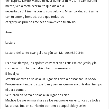
Ven Espíritu Divino Manda tu luz al iluminar mi vida, mi caminar, mi
mente, ven a fortalecer mi fé que día a día
necesita de tí, lléname con tu consuelo y tu Misericordia, abrázame
con tu amor y bondad, para que todas las
cargar y las pruebas me sean suaves con tu auxilio.
Amén.
Lectura
Lectura del santo evangelio según san Marcos (6,30-34):
EN aquel tiempo, los apóstoles volvieron a reunirse con Jesús, y le
contaron todo lo que habían hecho y enseñado.
Él les dijo:
«Venid vosotros a solas a un lugar desierto a descansar un poco».
Porque eran tantos los que iban y venían, que no encontraban tiempo
ni para comer.
Se fueron en barca a solas a un lugar desierto.
Muchos los vieron marcharse y los reconocieron; entonces de todas
las aldeas fueron corriendo por tierra a aquel sitio y se les