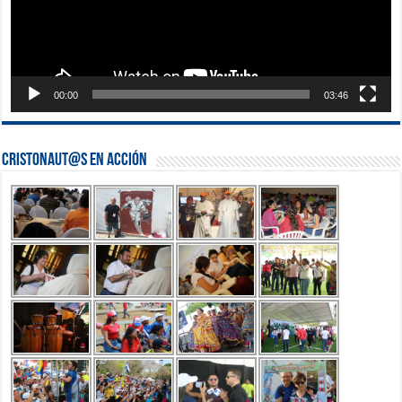
00:00
03:46
Cristonaut@s en Acción