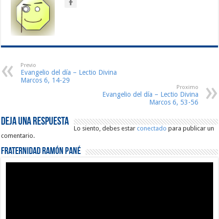
Previo
Evangelio del día – Lectio Divina
Marcos 6, 14-29
Proximo
Evangelio del día – Lectio Divina
Marcos 6, 53-56
Deja una respuesta
Lo siento, debes estar
conectado
para publicar un
comentario.
Fraternidad Ramón Pané
Reproductor
de
vídeo