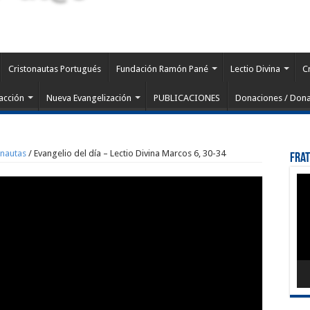
Cristonautas Portugués
Fundación Ramón Pané
Lectio Divina
C
acción
Nueva Evangelización
PUBLICACIONES
Donaciones / Dona
onautas
/
Evangelio del día – Lectio Divina Marcos 6, 30-34
Fra
Rep
de
víd