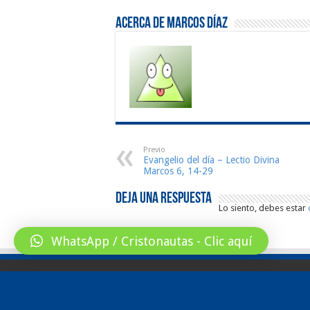
Acerca de Marcos Díaz
Previo
Evangelio del día – Lectio Divina
Marcos 6, 14-29
Deja una respuesta
Lo siento, debes estar
WhatsApp / Cristonautas - Clic aquí