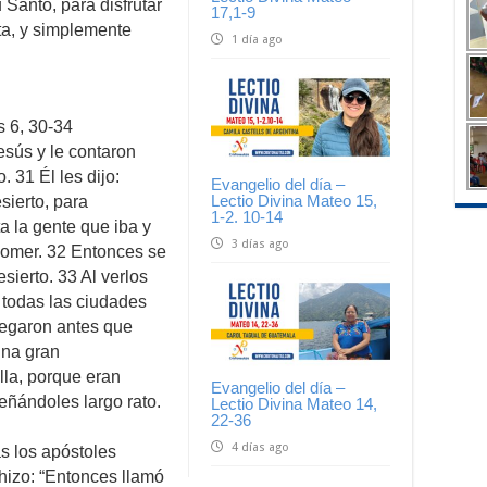
u Santo, para disfrutar
17,1-9
ta, y simplemente
1 día ago
s 6, 30-34
esús y le contaron
 31 Él les dijo:
Evangelio del día –
Lectio Divina Mateo 15,
sierto, para
1-2. 10-14
a la gente que iba y
3 días ago
 comer. 32 Entonces se
sierto. 33 Al verlos
e todas las ciudades
llegaron antes que
una gran
la, porque eran
Evangelio del día –
eñándoles largo rato.
Lectio Divina Mateo 14,
22-36
4 días ago
s los apóstoles
hizo: “Entonces llamó