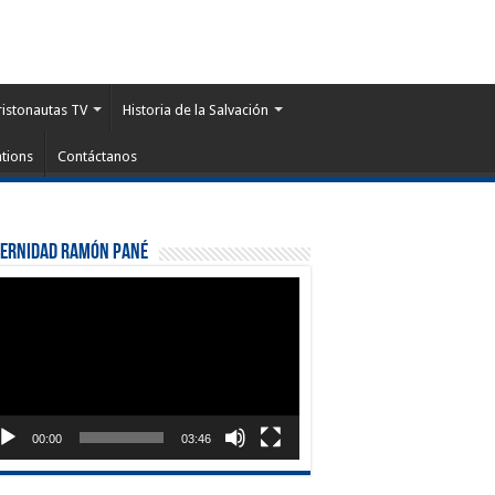
ristonautas TV
Historia de la Salvación
tions
Contáctanos
ternidad Ramón Pané
roductor
eo
00:00
03:46