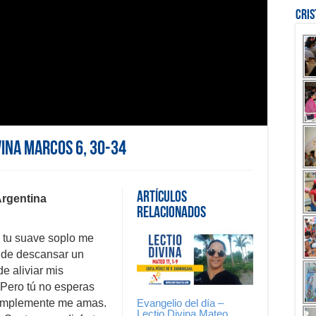
Cri
vina Marcos 6, 30-34
Artículos
Argentina
Relacionados
e tu suave soplo me
o de descansar un
e aliviar mis
 Pero tú no esperas
Evangelio del día –
Simplemente me amas.
Lectio Divina Mateo