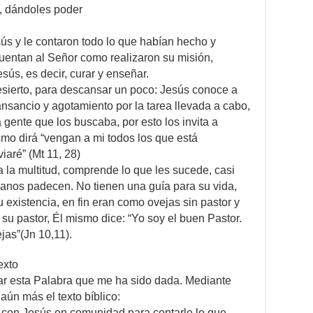
s, dándoles poder
ús y le contaron todo lo que habían hecho y
cuentan al Señor como realizaron su misión,
sús, es decir, curar y enseñar.
esierto, para descansar un poco: Jesús conoce a
ansancio y agotamiento por la tarea llevada a cabo,
gente que los buscaba, por esto los invita a
smo dirá “vengan a mi todos los que está
iaré” (Mt 11, 28)
 la multitud, comprende lo que les sucede, casi
manos padecen. No tienen una guía para su vida,
existencia, en fin eran como ovejas sin pastor y
 su pastor, Él mismo dice: “Yo soy el buen Pastor.
jas”(Jn 10,11).
exto
r esta Palabra que me ha sido dada. Mediante
aún más el texto bíblico:
 con Jesús en comunidad para contarle lo que