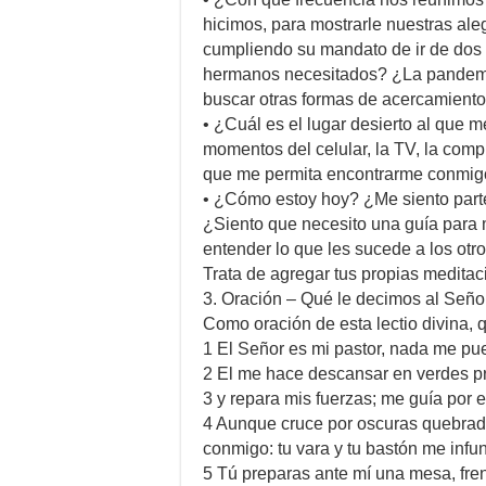
hicimos, para mostrarle nuestras ale
cumpliendo su mandato de ir de dos 
hermanos necesitados? ¿La pandemia
buscar otras formas de acercamient
• ¿Cuál es el lugar desierto al que
momentos del celular, la TV, la com
que me permita encontrarme conmig
• ¿Cómo estoy hoy? ¿Me siento part
¿Siento que necesito una guía para 
entender lo que les sucede a los otr
Trata de agregar tus propias meditac
3. Oración – Qué le decimos al Seño
Como oración de esta lectio divina, 
1 El Señor es mi pastor, nada me pue
2 El me hace descansar en verdes p
3 y repara mis fuerzas; me guía por 
4 Aunque cruce por oscuras quebrada
conmigo: tu vara y tu bastón me infu
5 Tú preparas ante mí una mesa, fre