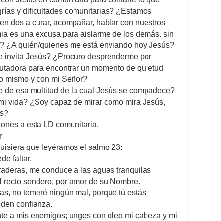
grías y dificultades comunitarias? ¿Estamos
en dos a curar, acompañar, hablar con nuestros
 es una excusa para aislarme de los demás, sin
o? ¿A quién/quienes me está enviando hoy Jesús?
 me invita Jesús? ¿Procuro desprenderme por
putadora para encontrar un momento de quietud
o mismo y con mi Señor?
e de esa multitud de la cual Jesús se compadece?
mi vida? ¿Soy capaz de mirar como mira Jesús,
os?
iones a esta LD comunitaria.
r
quisiera que leyéramos el salmo 23:
de faltar.
raderas, me conduce a las aguas tranquilas
el recto sendero, por amor de su Nombre.
s, no temeré ningún mal, porque tú estás
nden confianza.
nte a mis enemigos; unges con óleo mi cabeza y mi