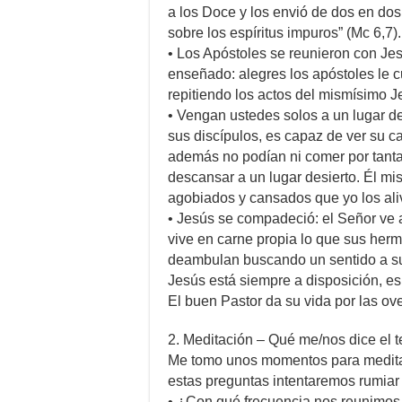
a los Doce y los envió de dos en do
sobre los espíritus impuros” (Mc 6,7).
• Los Apóstoles se reunieron con Jes
enseñado: alegres los apóstoles le 
repitiendo los actos del mismísimo Je
• Vengan ustedes solos a un lugar d
sus discípulos, es capaz de ver su c
además no podían ni comer por tanta 
descansar a un lugar desierto. Él mi
agobiados y cansados que yo los aliv
• Jesús se compadeció: el Señor ve a
vive en carne propia lo que sus her
deambulan buscando un sentido a su 
Jesús está siempre a disposición, es
El buen Pastor da su vida por las ove
2. Meditación – Qué me/nos dice el t
Me tomo unos momentos para medita
estas preguntas intentaremos rumiar 
• ¿Con qué frecuencia nos reunimos