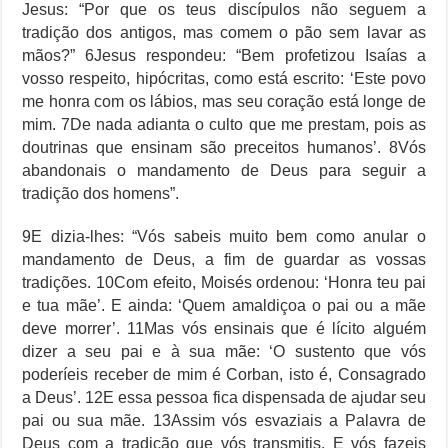
Jesus: “Por que os teus discípulos não seguem a
tradição dos antigos, mas comem o pão sem lavar as
mãos?” 6Jesus respondeu: “Bem profetizou Isaías a
vosso respeito, hipócritas, como está escrito: ‘Este povo
me honra com os lábios, mas seu coração está longe de
mim. 7De nada adianta o culto que me prestam, pois as
doutrinas que ensinam são preceitos humanos’. 8Vós
abandonais o mandamento de Deus para seguir a
tradição dos homens”.
9E dizia-lhes: “Vós sabeis muito bem como anular o
mandamento de Deus, a fim de guardar as vossas
tradições. 10Com efeito, Moisés ordenou: ‘Honra teu pai
e tua mãe’. E ainda: ‘Quem amaldiçoa o pai ou a mãe
deve morrer’. 11Mas vós ensinais que é lícito alguém
dizer a seu pai e à sua mãe: ‘O sustento que vós
poderíeis receber de mim é Corban, isto é, Consagrado
a Deus’. 12E essa pessoa fica dispensada de ajudar seu
pai ou sua mãe. 13Assim vós esvaziais a Palavra de
Deus com a tradição que vós transmitis. E vós fazeis