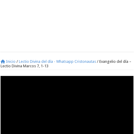
Inicio
/
Lectio Divina del día - Whatsapp Cristonautas
/
Evangelio del día –
Lectio Divina Marcos 7, 1-13