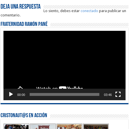
Deja una respuesta
Lo siento, debes estar
conectado
para publicar un
comentario.
Fraternidad Ramón Pané
Reproductor
de
vídeo
00:00
03:46
Cristonaut@s en Acción