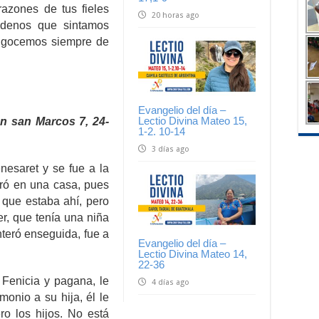
razones de tus fieles
20 horas ago
édenos que sintamos
y gocemos siempre de
Evangelio del día –
Lectio Divina Mateo 15,
n san Marcos 7, 24-
1-2. 10-14
3 días ago
nesaret y se fue a la
tró en una casa, pues
 que estaba ahí, pero
r, que tenía una niña
nteró enseguida, fue a
Evangelio del día –
Lectio Divina Mateo 14,
22-36
 Fenicia y pagana, le
4 días ago
onio a su hija, él le
o los hijos. No está