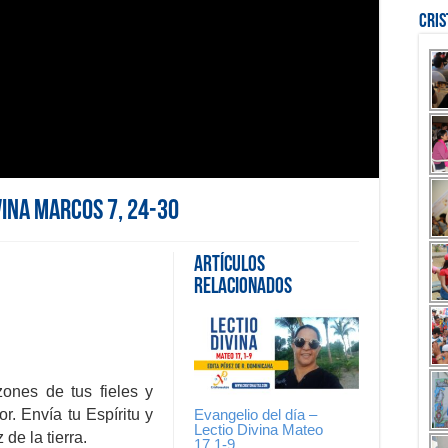
Cri
vina Marcos 7, 24-30
Artículos
Relacionados
zones de tus fieles y
Evangelio del día –
r. Envía tu Espíritu y
Lectio Divina Mateo
de la tierra.
17,1-9