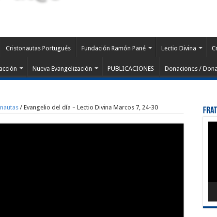
Cristonautas Portugués
Fundación Ramón Pané
Lectio Divina
C
acción
Nueva Evangelización
PUBLICACIONES
Donaciones / Dona
onautas
/
Evangelio del día – Lectio Divina Marcos 7, 24-30
Fra
Rep
de
víd