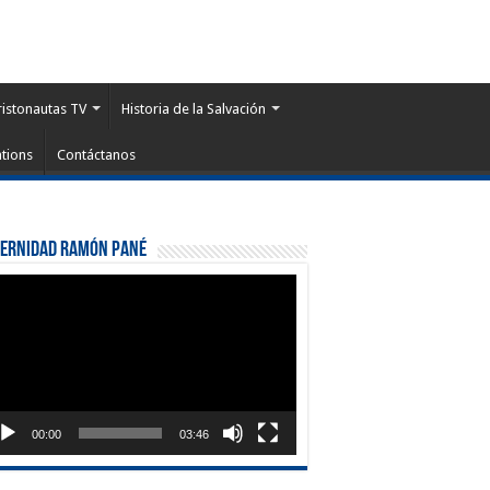
ristonautas TV
Historia de la Salvación
tions
Contáctanos
ternidad Ramón Pané
roductor
eo
00:00
03:46