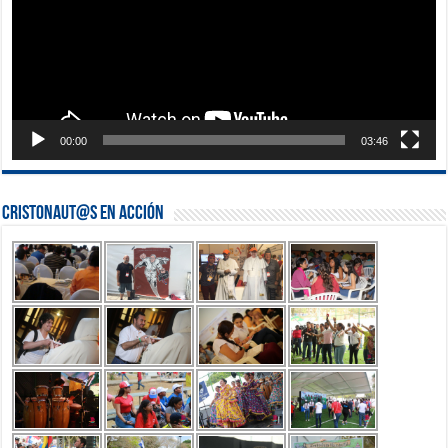
00:00
03:46
Cristonaut@s en Acción