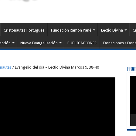
Cristonautas Portugués
Fundación Ramón Pané
Lectio Divina
C
acción
Nueva Evangelización
PUBLICACIONES
Donaciones / Dona
onautas
/
Evangelio del día – Lectio Divina Marcos 9, 38-40
Fra
Rep
de
víd