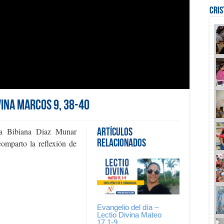
Cri
vina Marcos 9, 38-40
uda Bibiana Diaz Munar
Artículos
 comparto la reflexión de
Relacionados
Evangelio del día –
Lectio Divina Mateo
17,1-9