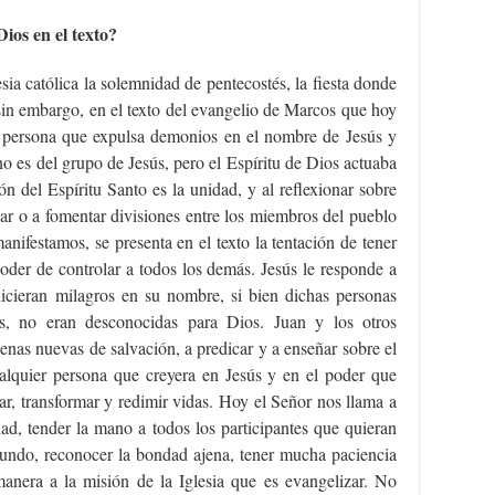
ios en el texto?
ia católica la solemnidad de pentecostés, la fiesta donde
sin embargo, en el texto del evangelio de Marcos que hoy
 persona que expulsa demonios en el nombre de Jesús y
no es del grupo de Jesús, pero el Espíritu de Dios actuaba
ón del Espíritu Santo es la unidad, y al reflexionar sobre
ear o a fomentar divisiones entre los miembros del pueblo
nifestamos, se presenta en el texto la tentación de tener
poder de controlar a todos los demás. Jesús le responde a
icieran milagros en su nombre, si bien dichas personas
os, no eran desconocidas para Dios. Juan y los otros
uenas nuevas de salvación, a predicar y a enseñar sobre el
alquier persona que creyera en Jesús y en el poder que
nar, transformar y redimir vidas. Hoy el Señor nos llama a
ad, tender la mano a todos los participantes que quieran
undo, reconocer la bondad ajena, tener mucha paciencia
anera a la misión de la Iglesia que es evangelizar. No