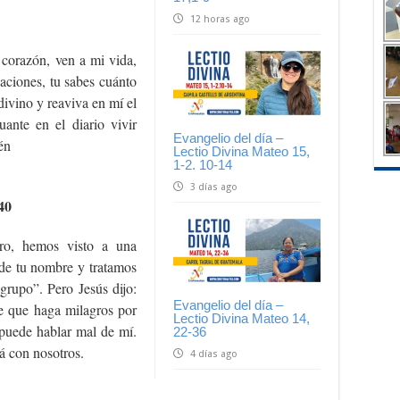
12 horas ago
 corazón, ven a mi vida,
uaciones, tu sabes cuánto
divino y reaviva en mí el
ante en el diario vivir
Evangelio del día –
én
Lectio Divina Mateo 15,
1-2. 10-14
3 días ago
40
tro, hemos visto a una
de tu nombre y tratamos
grupo”. Pero Jesús dijo:
Evangelio del día –
e que haga milagros por
Lectio Divina Mateo 14,
puede hablar mal de mí.
22-36
tá con nosotros.
4 días ago