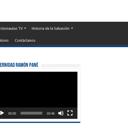
ristonautas TV
Historia de la Salvación
tions
Contáctanos
ternidad Ramón Pané
roductor
eo
00:00
03:46