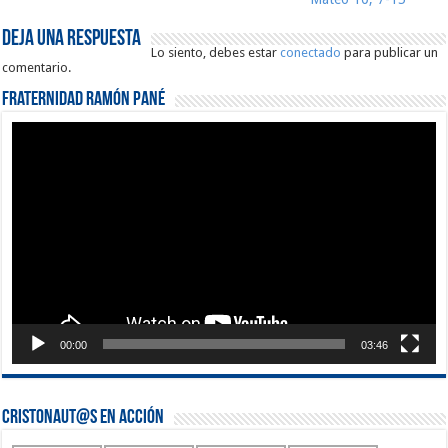
Deja una respuesta
Lo siento, debes estar
conectado
para publicar un
comentario.
Fraternidad Ramón Pané
Reproductor
de
vídeo
00:00
03:46
Cristonaut@s en Acción