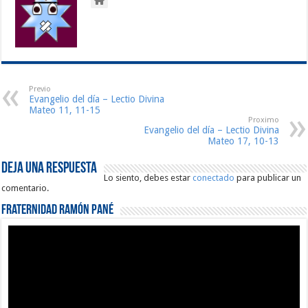
Previo
Evangelio del día – Lectio Divina
Mateo 11, 11-15
Proximo
Evangelio del día – Lectio Divina
Mateo 17, 10-13
Deja una respuesta
Lo siento, debes estar
conectado
para publicar un
comentario.
Fraternidad Ramón Pané
Reproductor
de
vídeo