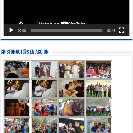
00:00
03:46
Cristonaut@s en Acción