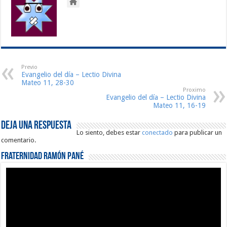
Previo
Evangelio del día – Lectio Divina
Mateo 11, 28-30
Proximo
Evangelio del día – Lectio Divina
Mateo 11, 16-19
Deja una respuesta
Lo siento, debes estar
conectado
para publicar un
comentario.
Fraternidad Ramón Pané
Reproductor
de
vídeo