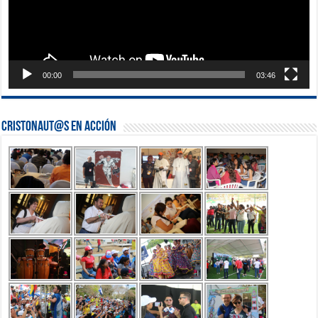
00:00
03:46
Cristonaut@s en Acción