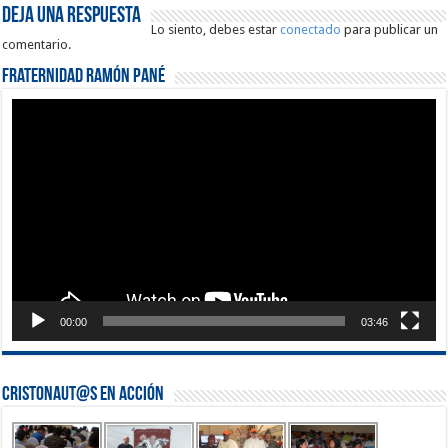
Deja una respuesta
Lo siento, debes estar
conectado
para publicar un
comentario.
Fraternidad Ramón Pané
Reproductor
de
vídeo
00:00
03:46
Cristonaut@s en Acción