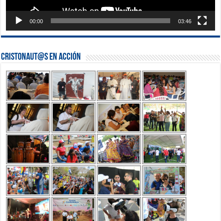
00:00
03:46
Cristonaut@s en Acción