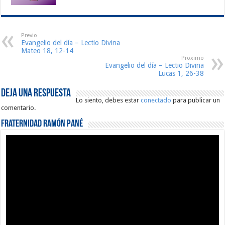
Previo
Evangelio del día – Lectio Divina
Mateo 18, 12-14
Proximo
Evangelio del día – Lectio Divina
Lucas 1, 26-38
Deja una respuesta
Lo siento, debes estar
conectado
para publicar un
comentario.
Fraternidad Ramón Pané
Reproductor
de
vídeo