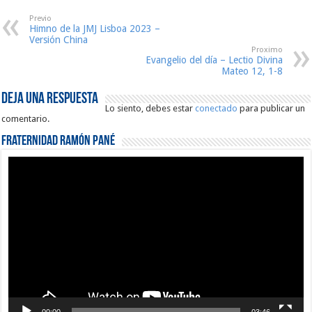
Previo
Himno de la JMJ Lisboa 2023 –
Versión China
Proximo
Evangelio del día – Lectio Divina
Mateo 12, 1-8
Deja una respuesta
Lo siento, debes estar
conectado
para publicar un
comentario.
Fraternidad Ramón Pané
Reproductor
de
vídeo
00:00
03:46