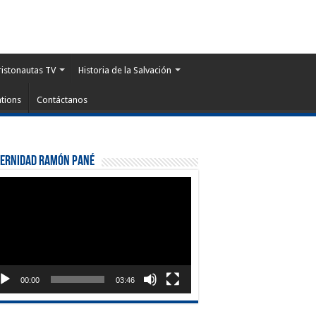
ristonautas TV
Historia de la Salvación
tions
Contáctanos
ternidad Ramón Pané
roductor
eo
00:00
03:46