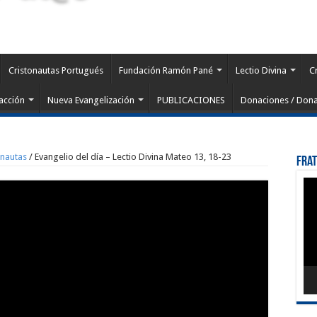
Cristonautas Portugués
Fundación Ramón Pané
Lectio Divina
C
acción
Nueva Evangelización
PUBLICACIONES
Donaciones / Dona
onautas
/
Evangelio del día – Lectio Divina Mateo 13, 18-23
Fra
Rep
de
víd