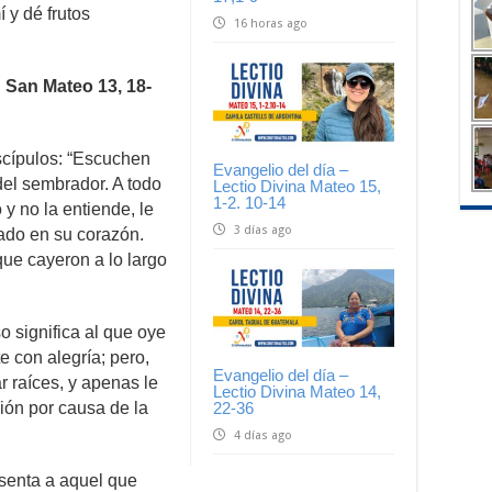
í y dé frutos
16 horas ago
an Mateo 13, 18-
scípulos: “Escuchen
Evangelio del día –
del sembrador. A todo
Lectio Divina Mateo 15,
1-2. 10-14
y no la entiende, le
3 días ago
rado en su corazón.
que cayeron a lo largo
 significa al que oye
e con alegría; pero,
Evangelio del día –
r raíces, y apenas le
Lectio Divina Mateo 14,
ión por causa de la
22-36
4 días ago
senta a aquel que