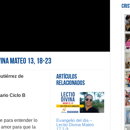
Cri
vina Mateo 13, 18-23
utiérrez de
Artículos
Relacionados
rio Ciclo B
Evangelio del día –
te para entender lo
Lectio Divina Mateo
l amor para que la
17,1-9