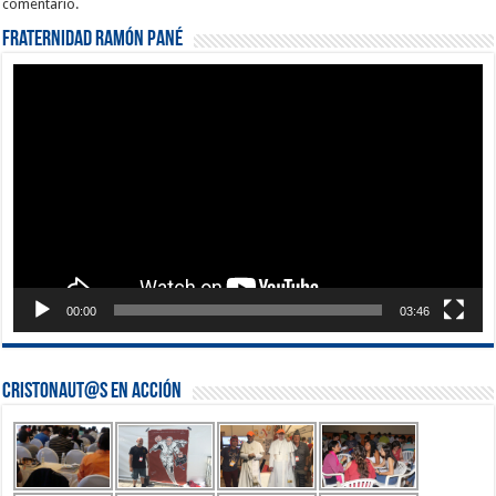
comentario.
Fraternidad Ramón Pané
Reproductor
de
vídeo
00:00
03:46
Cristonaut@s en Acción