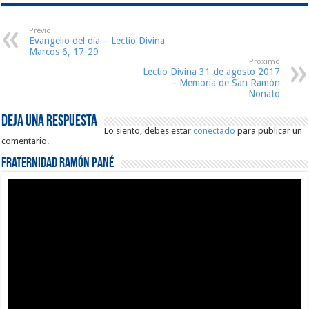
Previo
Evangelio del día – Lectio Divina
Marcos 6, 17-29
Proximo
Lectio Divina 31 de agosto 2017
– Memoria de San Ramón
Nonato
Deja una respuesta
Lo siento, debes estar
conectado
para publicar un
comentario.
Fraternidad Ramón Pané
Reproductor
de
vídeo