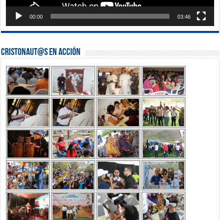
00:00
03:46
Cristonaut@s en Acción